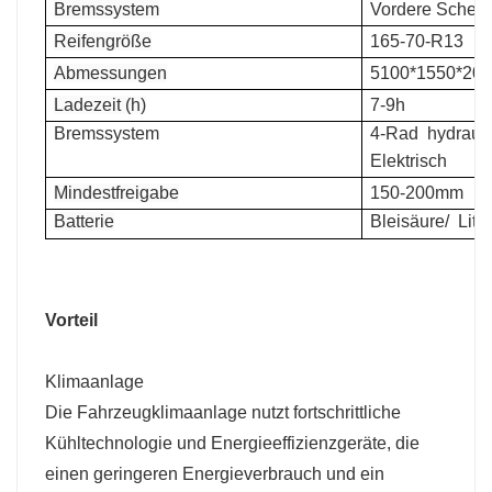
Bremssystem
Vordere Scheib
Reifengröße
165-70-R13
Abmessungen
5100*1550*20
Ladezeit (h)
7-9h
Bremssystem
4-Rad
hydraul
Elektrisch
Mindestfreigabe
150-200mm
Batterie
Bleisäure/
Lith
Vorteil
Klimaanlage
Die Fahrzeugklimaanlage nutzt fortschrittliche
Kühltechnologie und Energieeffizienzgeräte, die
einen geringeren Energieverbrauch und ein