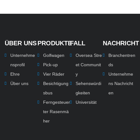
ÜBER UNS
PRODUKTE
FALL
NACHRICHT
Unternehme
Golfwagen
Oversea Stre
Branchentren
nsprofil
Pick-up
et Communit
ds
Ehre
Vier Räder
y
Unternehme
Über uns
Besichtigung
Sehenswürdi
ns Nachricht
sbus
gkeiten
en
Ferngesteuer
Universität
ter Rasenmä
her