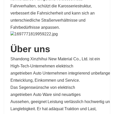
Fahrverhalten, schützt die Karosseriestruktur,
verbessert die Fahrsicherheit und kann sich an
unterschiedliche Straßenverhältnisse und
Fahrbedürfnisse anpassen.
Über uns
Shandong Xinzhihui New Material Co., Ltd. ist ein
High-Tech-Unternehmen
elektrisch
angetrieben
Auto
Unternehmen
integrierend
unbefangen
Entwicklung,
Einkommen
und Service.
Das
Segenswünsche
von
elektrisch
angetrieben
Auto
Ware
sind neuartiges
Aussehen,
geeignet
Leistung
verlässlich
hochwertig
und
Langlebigkeit. Er hat
adäquat
Traktion und Last,