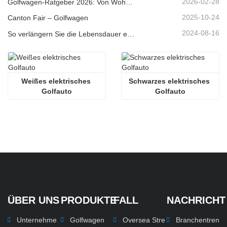
2026-02-28
Golfwagen-Ratgeber 2026: Von Wohngebieten bis hin zu Ferienanlagen – Wie wählt man das richtige Mehrzweckfahrzeug?
2025-10-24
Canton Fair – Golfwagen
2024-08-16
So verlängern Sie die Lebensdauer elektrischer Golfwagen
Weißes elektrisches 
Schwarzes elektrisches 
Golfauto
Golfauto
ÜBER UNS
PRODUKTE
FALL
NACHRICHT
Unternehme
Golfwagen
Oversea Stre
Branchentren