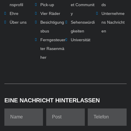
nsprofil
Pick-up
et Communit
ds
Ehre
Vier Räder
y
Unternehme
Über uns
Besichtigung
Sehenswürdi
ns Nachricht
sbus
gkeiten
en
Ferngesteuer
Universität
ter Rasenmä
her
EINE NACHRICHT HINTERLASSEN