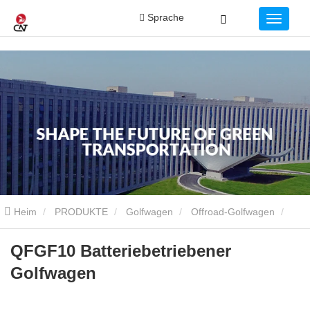
Sprache
Heim
PRODUKTE
Golfwagen
Offroad-Golfwagen
QFGF10 Batteriebetriebener Golfwagen
QFGF10 Batteriebetriebener
Golfwagen