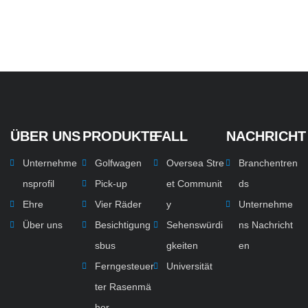
ÜBER UNS
PRODUKTE
FALL
NACHRICHT
Unternehme
Golfwagen
Oversea Stre
Branchentren
nsprofil
Pick-up
et Communit
ds
Ehre
Vier Räder
y
Unternehme
Über uns
Besichtigung
Sehenswürdi
ns Nachricht
sbus
gkeiten
en
Ferngesteuer
Universität
ter Rasenmä
her