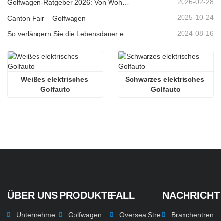
2026-02-28
Golfwagen-Ratgeber 2026: Von Wohngebieten bis hin zu Ferienanlagen – Wie wählt man das richtige Mehrzweckfahrzeug?
2025-10-24
Canton Fair – Golfwagen
2024-08-16
So verlängern Sie die Lebensdauer elektrischer Golfwagen
Weißes elektrisches 
Schwarzes elektrisches 
Golfauto
Golfauto
ÜBER UNS
PRODUKTE
FALL
NACHRICHT
Unternehme
Golfwagen
Oversea Stre
Branchentren