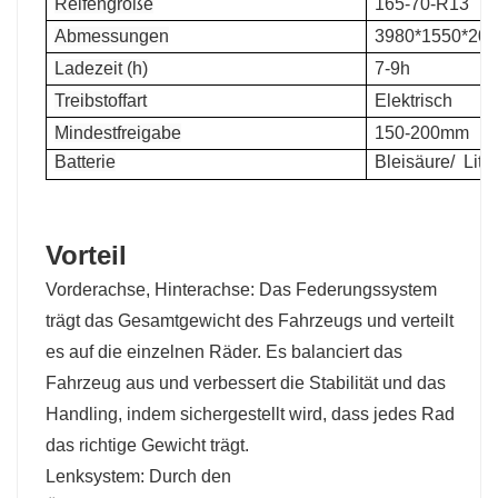
Reifengröße
165-70-R13
Abmessungen
3980*1550*20
Ladezeit (h)
7-9h
Treibstoffart
Elektrisch
Mindestfreigabe
150-200mm
Batterie
Bleisäure/
Lith
Vorteil
Vorderachse, Hinterachse: Das Federungssystem
trägt das Gesamtgewicht des Fahrzeugs und verteilt
es auf die einzelnen Räder. Es balanciert das
Fahrzeug aus und verbessert die Stabilität und das
Handling, indem sichergestellt wird, dass jedes Rad
das richtige Gewicht trägt.
Lenksystem: Durch den