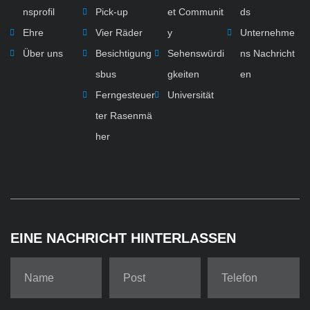
nsprofil
Pick-up
et Communit
ds
Ehre
Vier Räder
y
Unternehme
Über uns
Besichtigung
Sehenswürdi
ns Nachricht
sbus
gkeiten
en
Ferngesteuer
Universität
ter Rasenmä
her
EINE NACHRICHT HINTERLASSEN