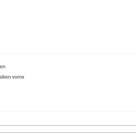
gen
alken vorne