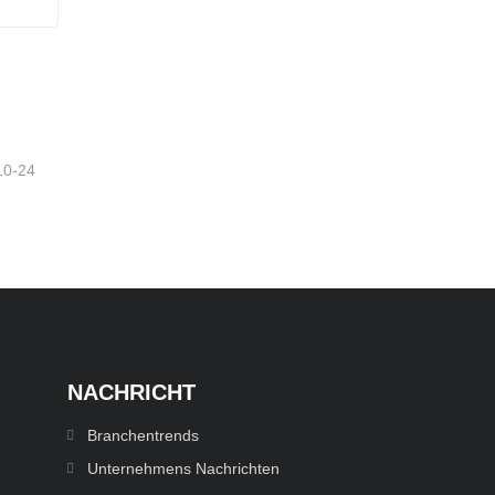
tzt
10-24
NACHRICHT
Branchentrends
Unternehmens Nachrichten