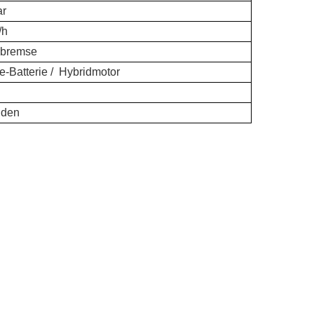
ar
/h
nbremse
e-Batterie /
Hybridmotor
nden