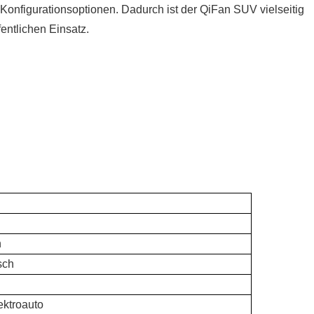
e Konfigurationsoptionen. Dadurch ist der QiFan SUV vielseitig
fentlichen Einsatz.
h
sch
ektroauto