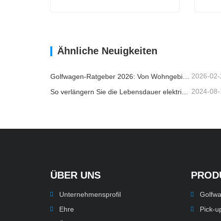
SUV-Auto
Elekt
Kontaktieren Sie mich jetzt
Ko
Ähnliche Neuigkeiten
2026-02-
Golfwagen-Ratgeber 2026: Von Wohngebieten bis hin zu Ferienanlagen – Wie wählt man das richtige Mehrzweckfahrzeug?
2024-08-
So verlängern Sie die Lebensdauer elektrischer Golfwagen
ÜBER UNS
PROD
Unternehmensprofil
Golfw
Ehre
Pick-u