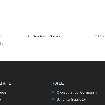
ro-SUV
Elektrischer Pickup
ntaktieren Sie mich jetzt
Kontaktieren Sie mich je
28
2025-
Canton Fair – Golfwagen
16
UKTE
FALL
agen
Oversea Street Community
p
Sehenswürdigkeiten