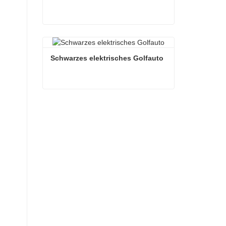
Weißes elektrisches Golfauto
Kontaktieren Sie mich jetzt
Schwarzes elektrisches Golfauto
Schwarzes elektrisches Golfauto
Kontaktieren Sie mich jetzt